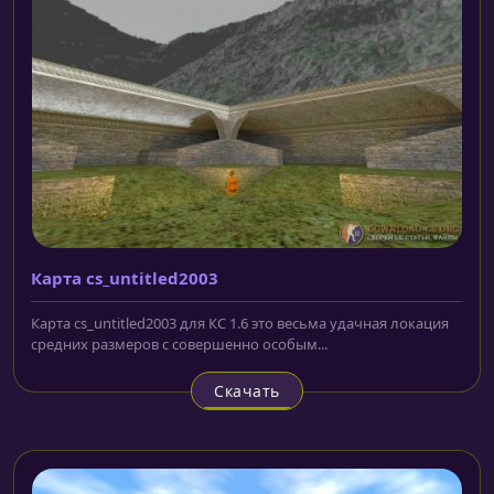
Карта cs_untitled2003
Карта cs_untitled2003 для КС 1.6 это весьма удачная локация
средних размеров с совершенно особым...
Скачать