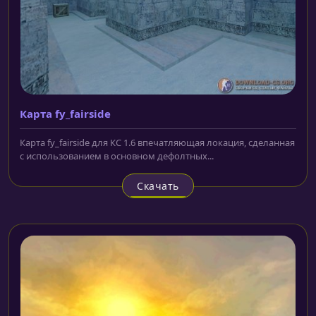
Карта fy_fairside
Карта fy_fairside для КС 1.6 впечатляющая локация, сделанная
с использованием в основном дефолтных...
Скачать