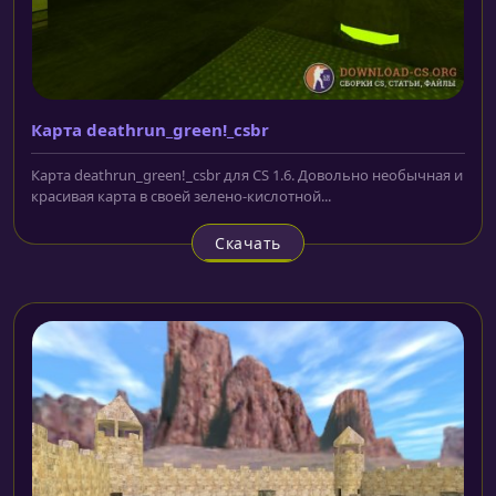
Карта deathrun_green!_csbr
Карта deathrun_green!_csbr для CS 1.6. Довольно необычная и
красивая карта в своей зелено-кислотной...
Скачать