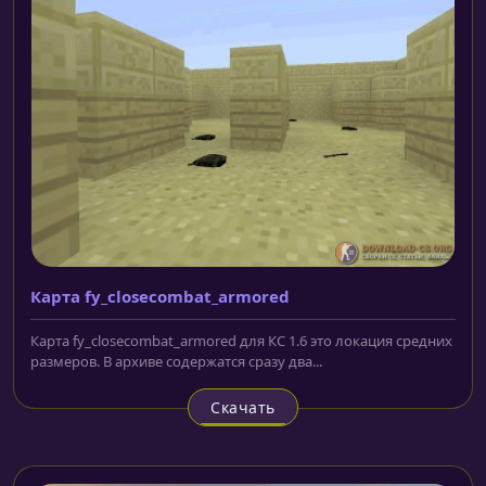
Карта fy_closecombat_armored
Карта fy_closecombat_armored для КС 1.6 это локация средних
размеров. В архиве содержатся сразу два...
Скачать