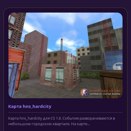
Карта hns_hardcity
Карта hns_hardcity для CS 1.6. События разворачиваются в
небольшом городском квартале. На карте...