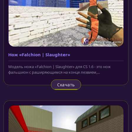
Нож «Falchion | Slaughter»
Модель ножа «Falchion | Slaughter» для CS 1.6 - это нож
фальшион с раширяющимся на конце лезвием,...
Скачать