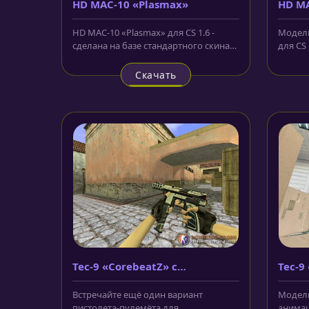
HD MAC-10 «Plasmax»
HD MA
HD MAC-10 «Plasmax» для CS 1.6 -
Модель
сделана на базе стандартного скина
для CS 
из CS:GO, окрашена в...
первый
Скачать
Tec-9 «CorebeatZ» с
Tec-9
анимацией осмотра
аним
Встречайте ещё один вариант
Модель
пистолета-пулемёта для
анимаци