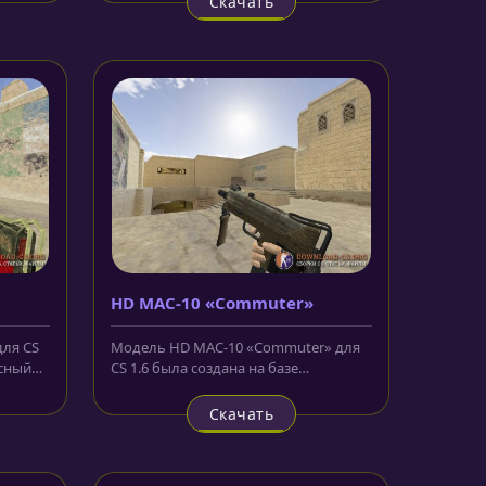
Скачать
HD MAC-10 «Commuter»
для CS
Модель HD MAC-10 «Commuter» для
асный
CS 1.6 была создана на базе
.
стандартного скина ПП для
террористов...
Скачать