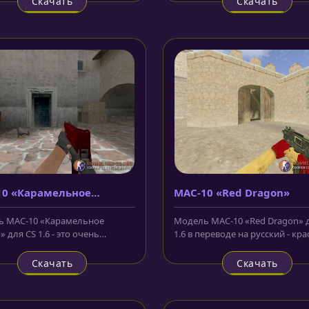
Скачать
Скачать
10 «Карамельное
MAC-10 «Red Dragon»
ко»
 MAC-10 «Карамельное
Модель MAC-10 «Red Dragon» 
 для CS 1.6 - это очень
1.6 в переводе на русский - кр
сная моделька из мастерских
дракон. Внешне это всё тот же..
.
Скачать
Скачать