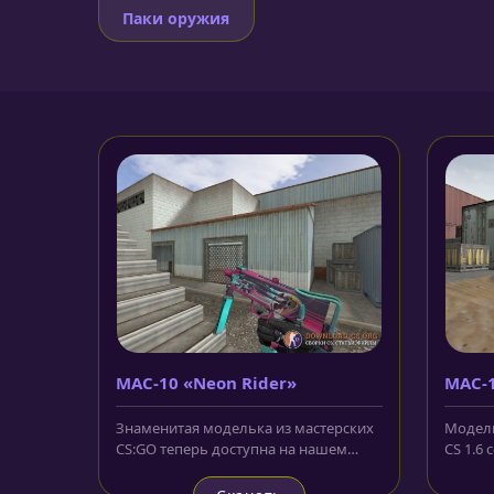
Паки оружия
MAC-10 «Neon Rider»
MAC-
Знаменитая моделька из мастерских
Модель
CS:GO теперь доступна на нашем
CS 1.6 
сайте совершенно бесплатно и без...
станда
пулемёт