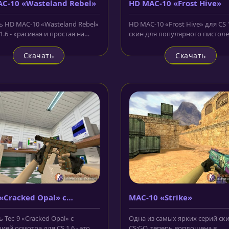
C-10 «Wasteland Rebel»
HD MAC-10 «Frost Hive»
 HD MAC-10 «Wasteland Rebel»
HD MAC-10 «Frost Hive» для CS 1
1.6 - красивая и простая на
скин для популярного пистоле
 взгляд моделька,...
пулемёта у террористов, котор
Скачать
Скачать
 «Cracked Opal» с
MAC-10 «Strike»
ацией осмотра
 Tec-9 «Cracked Opal» с
Одна из самых ярких серий ск
ей осмотра для CS 1.6 - это
CS:GO, теперь воплощена в