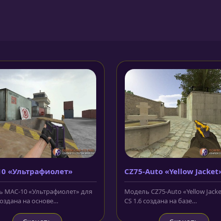
10 «Ультрафиолет»
CZ75-Auto «Yellow Jacket
 MAC-10 «Ультрафиолет» для
Модель CZ75-Auto «Yellow Jacke
создана на основе
CS 1.6 создана на базе
ртного скина пистолета-
скорострельного чешского
а у...
пистолета у...