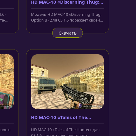
HD MAC-10 «Discerning Thug:
Option B»
.6 -
Модель HD MAC-10 «Discerning Thug:
та-
Option B» для CS 1.6 поражает своей
ый...
крутостью, буквально с...
Скачать
HD MAC-10 «Tales of The
Hunter»
инов в
HD MAC-10 «Tales of The Hunter» для
CS 1.6 - это модель пистолета-