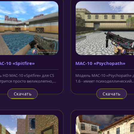
C-10 «Spitfire»
MAC-10 «Psychopath»
 HD MAC-10 «Spitfire» для CS
Модель MAC-10 «Psychopath» 
отрится просто великолепно,
1.6 - имеет психоделлический
сунок на корпусе,...
рисунок на корпусе, изображ
в...
Скачать
Скачать