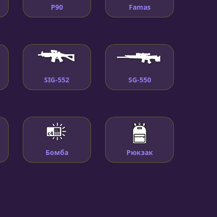
P90
Famas
SIG-552
SG-550
Бомба
Рюкзак