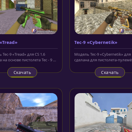
 «Tread»
Tec-9 «Cybernetik»
Tec-9 «Tread» для CS 1.6
Модель Tec-9 «Cybernetik» для 
 на основе пистолета Tec - 9 в
сделана для пистолета-пулемё
зелёных тонах. Очень...
террористов. За основу взят...
Скачать
Скачать