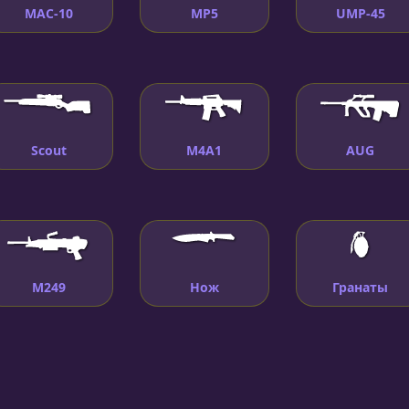
MAC-10
MP5
UMP-45
Scout
M4A1
AUG
M249
Нож
Гранаты