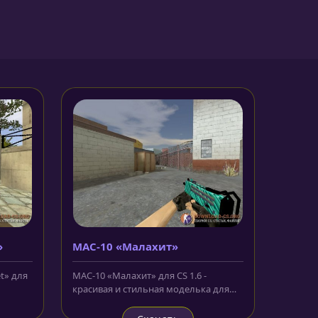
»
MAC-10 «Малахит»
t» для
MAC-10 «Малахит» для CS 1.6 -
красивая и стильная моделька для
мини узи ,которую вы можете
скачать...