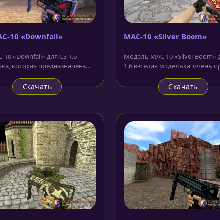
C-10 «Downfall»
MAC-10 «Silver Boom»
10 «Downfall» для CS 1.6 -
Модель MAC-10 «Silver Boom» 
ка, которая предназначена
1.6 весёлая моделька, очень п
ужия террористов.
и незамысловатая. Скин...
кий...
Скачать
Скачать