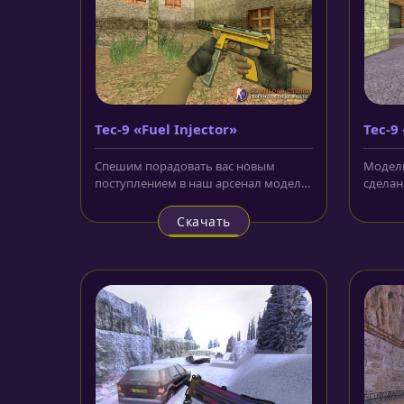
Tec-9 «Fuel Injector»
Tec-9
Спешим порадовать вас новым
Модель 
поступлением в наш арсенал модель
сделана
для CS 1.6. Tec-9 «Fuel Injector» для...
черно-
Скачать