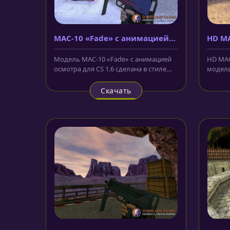
MAC-10 «Fade» с анимацией
HD MA
осмотра
Модель MAC-10 «Fade» с анимацией
HD MAC-
осмотра для CS 1.6 сделана в стиле
модель
знаменитой коллекции ножей из...
для ор
Малень
Скачать