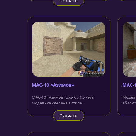
Скачать
MAC-10 «Азимов»
MAC-
ябло
MAC-10 «Азимов» для CS 1.6 - эта
Модель
моделька сделана в стиле
яблоко»
знаменитой коллекции из CS:GO.
интере
Создатели...
CS:GO...
Скачать