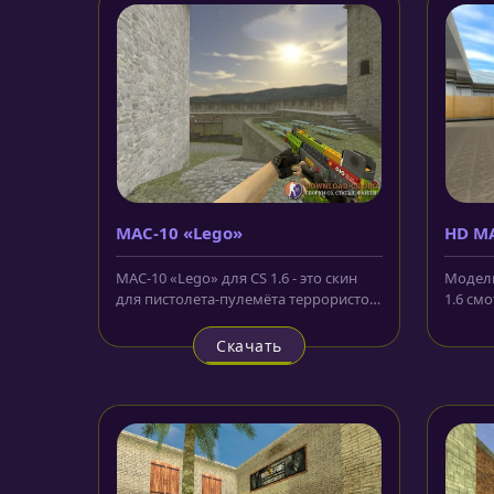
MAC-10 «Lego»
HD MA
MAC-10 «Lego» для CS 1.6 - это скин
Модель
для пистолета-пулемёта террористов,
1.6 см
который выполнен в ярких...
ведь ри
Скачать