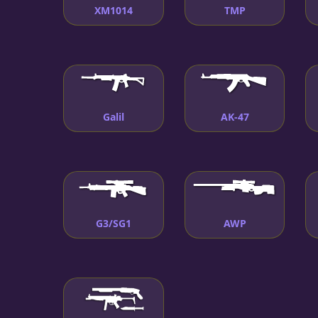
XM1014
TMP
Galil
AK-47
G3/SG1
AWP