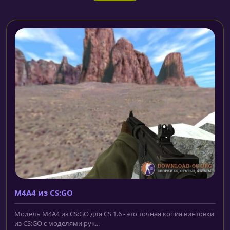
M4A4 из CS:GO
Модель M4A4 из CS:GO для CS 1.6 - это точная копия винтовки
из CS:GO с моделями рук...