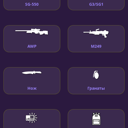
SG-550
G3/SG1
AWP
M249
Нож
Гранаты