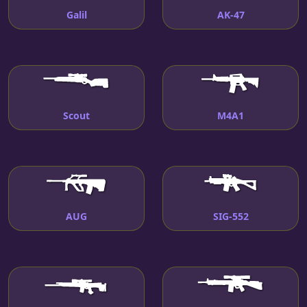
Galil
AK-47
Scout
M4A1
AUG
SIG-552