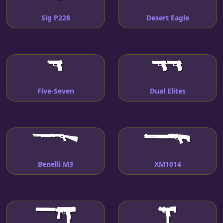
Sig P228
Desert Eagle
Five-Seven
Dual Elites
Benelli M3
XM1014