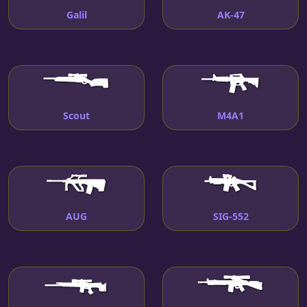
Galil
AK-47
Scout
M4A1
AUG
SIG-552