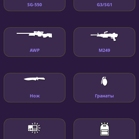
SG-550
G3/SG1
AWP
M249
Нож
Гранаты