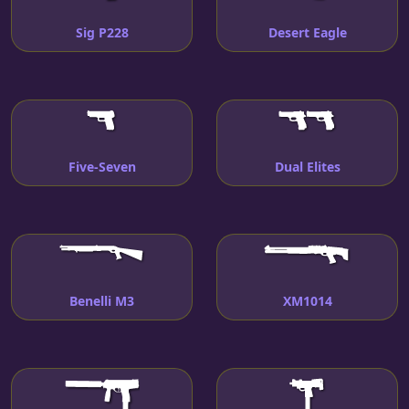
Sig P228
Desert Eagle
Five-Seven
Dual Elites
Benelli M3
XM1014