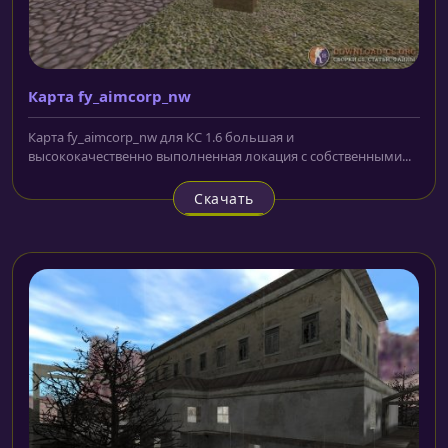
Карта fy_aimcorp_nw
Карта fy_aimcorp_nw для КС 1.6 большая и
высококачественно выполненная локация с собственными...
Скачать