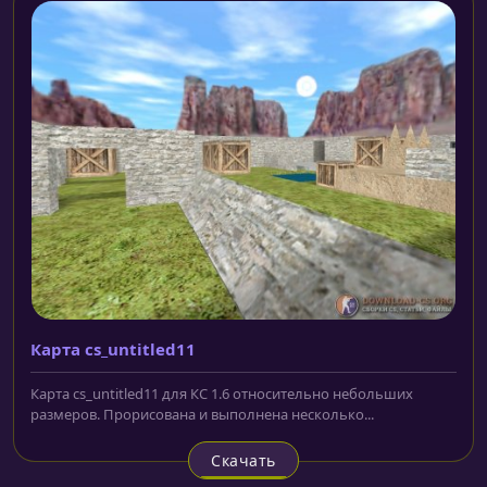
Карта cs_untitled11
Карта cs_untitled11 для КС 1.6 относительно небольших
размеров. Прорисована и выполнена несколько...
Скачать