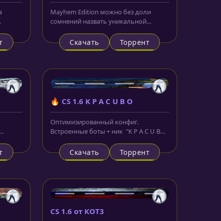
а
Mayhem Edition можно без доли
сомнений назвать уникальной
сборкой. Отдав предпочтение
именно
т
Скачать
Торрент
🔥 CS 1.6 K P A C U B O
Оптимизированный конфиг.
Встроенные боты + ник "K P A C U B
O".
т
Скачать
Торрент
CS 1.6 от КОТ3