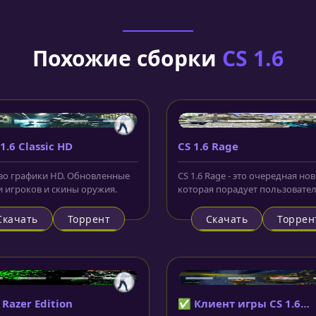
Похожие сборки
CS 1.6
1.6 Classic HD
CS 1.6 Rage
во графики HD. Обновленные
CS 1.6 Rage - это очередная но
 игроков и скины оружия.
которая порадует пользовате
отменной графикой и
Скачать
Торрент
Скачать
Торрен
 Razer Edition
✅ Клиент игры CS 1.6