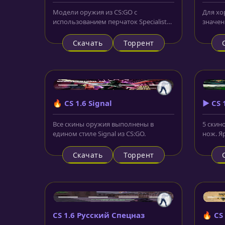
Модели оружия из CS:GO с
Для хо
использованием перчаток Specialist
значен
Gloves | Field Agent.
девайс
клавиа
Скачать
Торрент
🔥 CS 1.6 Signal
▶️ CS 
Все скины оружия выполнены в
5 скин
едином стиле Signal из CS:GO.
нож. Я
игроко
Скачать
Торрент
CS 1.6 Русский Спецназ
🔥 CS