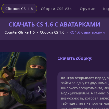
Сборки CS 1.6
Сборки CSS V34
Оружие
Ка
СКАЧАТЬ CS 1.6 С АВАТАРКАМИ
Counter-Strike 1.6
Сборки CS 1.6
КС 1.6 с аватарками
Скачать сборку:
Контра открывает перед 
зайти за одну из двух кома
❯
широкого ассортимента, ли
модификациями. А сейчас р
возможность, которая закл
таблице счета напротив ник
загрузивших представленну