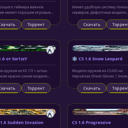
(GSClient)
рошего геймера важное
Имеет удобную систему поиск
ие имеют хорошие игровые
серверов. Дефолтные модели
ы. Мышки, наушники,
игроков и оружия.
туры –
Скачать
Торрент
Скачать
Торрен
1.6 от Sw1zzY
❄️ CS 1.6 Snow Leopard
ов оружия из КС ГО + штык-
Модели оружия из CS:GO на
ркие красно-синие модели
перчатках Driver Gloves | Snow
в.
Leopard.
Скачать
Торрент
Скачать
Торрен
 1.6 Sudden Invasion
CS 1.6 Progressive