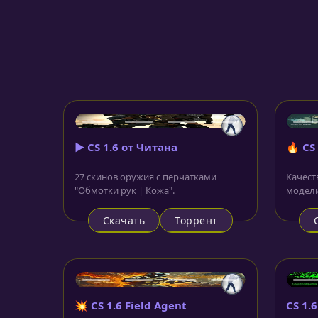
▶️ CS 1.6 от Читана
🔥 CS 
27 скинов оружия с перчатками
Качест
"Обмотки рук | Кожа".
модели
Скачать
Торрент
💥 CS 1.6 Field Agent
CS 1.6