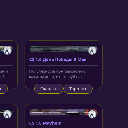
CS 1.6 День Победы 9 Мая
винка,
Популярность Контры растет с
лей
каждым днем, и пожалуй на
сегодняшний день только ленивый
не слышал о
т
Скачать
Торрент
CS 1.6 Mayhem