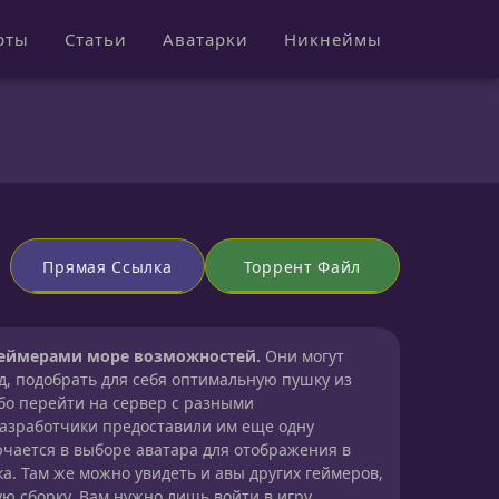
рты
Статьи
Аватарки
Никнеймы
Прямая Ссылка
Торрент Файл
геймерами море возможностей.
Они могут
нд, подобрать для себя оптимальную пушку из
бо перейти на сервер с разными
азработчики предоставили им еще одну
ючается в выборе аватара для отображения в
а. Там же можно увидеть и авы других геймеров,
ю сборку. Вам нужно лишь войти в игру,