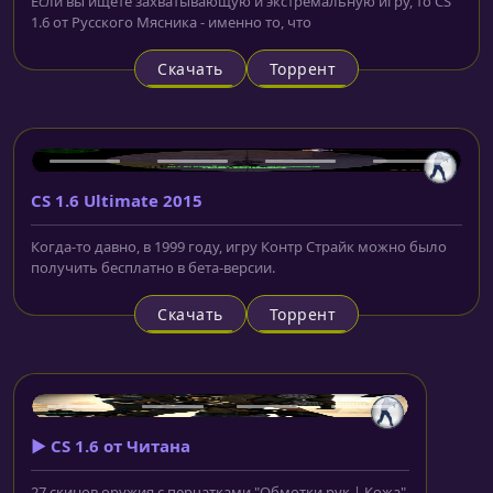
Если вы ищете захватывающую и экстремальную игру, то CS
1.6 от Русского Мясника - именно то, что
Скачать
Торрент
CS 1.6 Ultimate 2015
Когда-то давно, в 1999 году, игру Контр Страйк можно было
получить бесплатно в бета-версии.
Скачать
Торрент
▶️ CS 1.6 от Читана
27 скинов оружия с перчатками "Обмотки рук | Кожа".